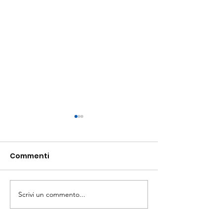
Commenti
Scrivi un commento...
AGGIORNAMENTO
Corso di estimo
CODICE ATECO
rurale e legal