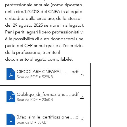
professionale annuale (come riportato 
nella circ.12/2018 del CNPA in allegato 
e ribadito dalla circolare, dello stesso, 
del 29 agosto 2025 sempre in allegato).
Per i periti agrari libero professionisti vi 
è la possibilità di auto riconoscersi una 
parte dei CFP annui grazie all'esercizio 
della professione, tramite il 
documento allegato compilabile.
CIRCOLARE-CNPAPAL-N.-12.2018-NUVO-REGOLAMEN
.pdf
Scarica PDF • 529KB
Obbligo_di_formazione_professionale_continua
.pdf
Scarica PDF • 236KB
0.fac_simile_certificazione_delle_competenze_attivita'
.d
Scarica D • 35KB